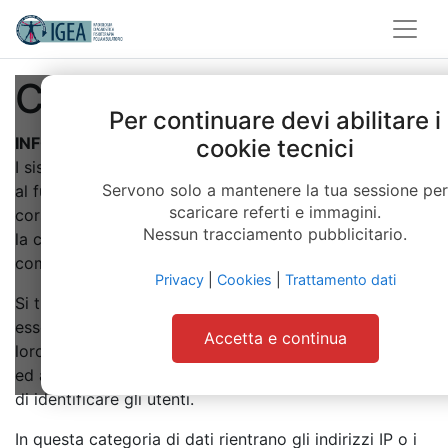
Cookies
Per continuare devi abilitare i
INFORMATIVA SUI COOKIES
cookie tecnici
I sistemi informatici e le procedure software preposte
Servono solo a mantenere la tua sessione per
al funzionamento di questo sito web acquisiscono, nel
scaricare referti e immagini.
corso del loro normale esercizio, alcuni dati personali
Nessun tracciamento pubblicitario.
la cui trasmissione è implicita nell’uso dei protocolli di
comunicazione di Internet.
Privacy
|
Cookies
|
Trattamento dati
Si tratta di informazioni che non sono raccolte per
essere associate a interessati identificati, ma che per
Accetta e continua
loro stessa natura potrebbero, attraverso elaborazioni
ed associazioni con dati detenuti da terzi, permettere
di identificare gli utenti.
In questa categoria di dati rientrano gli indirizzi IP o i